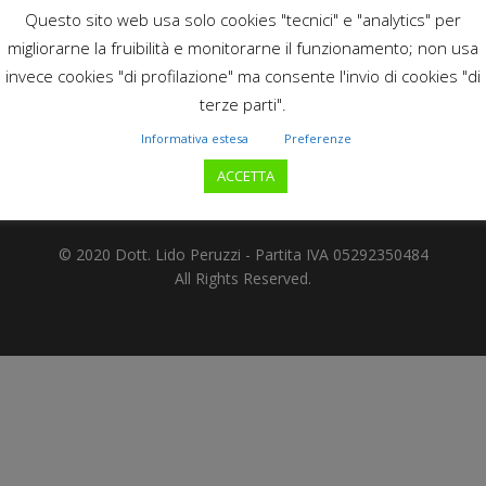
Questo sito web usa solo cookies "tecnici" e "analytics" per
migliorarne la fruibilità e monitorarne il funzionamento; non usa
invece cookies "di profilazione" ma consente l'invio di cookies "di
terze parti".
Informativa estesa
Preferenze
ACCETTA
© 2020 Dott. Lido Peruzzi - Partita IVA
05292350484
All Rights Reserved.