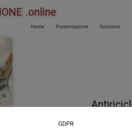
ONE .online
Home
Presentazione
Soluzioni
Antiricic
GDPR